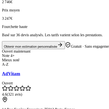
2 746
€
Prix moyen
3 247
€
Fourchette haute
Basé sur
36
devis analysés. Les tarifs varient selon les prestations.
Gratuit · Sans engagemen
Obtenir mon estimation personnalisée
Ouvert maintenant
Note 4+
Mieux noté
A-Z
AdVitam
Ouvert
4.6
(
321
avis)