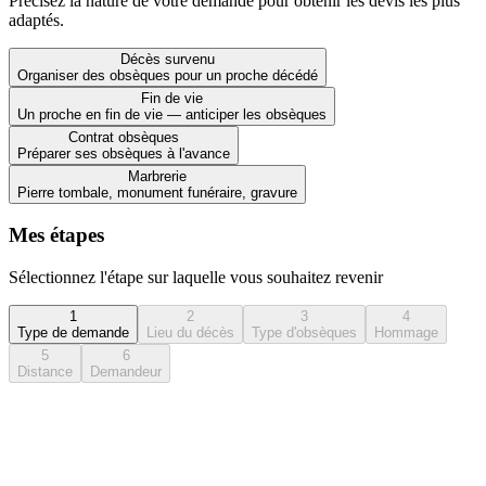
Précisez la nature de votre demande pour obtenir les devis les plus
adaptés.
Décès survenu
Organiser des obsèques pour un proche décédé
Fin de vie
Un proche en fin de vie — anticiper les obsèques
Contrat obsèques
Préparer ses obsèques à l'avance
Marbrerie
Pierre tombale, monument funéraire, gravure
Mes étapes
Sélectionnez l'étape sur laquelle vous souhaitez revenir
1
2
3
4
Type de demande
Lieu du décès
Type d'obsèques
Hommage
5
6
Distance
Demandeur