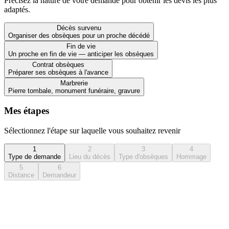
Précisez la nature de votre demande pour obtenir les devis les plus
adaptés.
Décès survenu
Organiser des obsèques pour un proche décédé
Fin de vie
Un proche en fin de vie — anticiper les obsèques
Contrat obsèques
Préparer ses obsèques à l'avance
Marbrerie
Pierre tombale, monument funéraire, gravure
Mes étapes
Sélectionnez l'étape sur laquelle vous souhaitez revenir
1
2
3
4
Type de demande
Lieu du décès
Type d'obsèques
Hommage
5
6
Distance
Demandeur